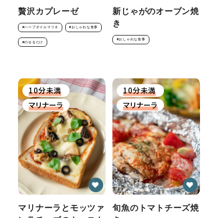
贅沢カプレーゼ
新じゃがのオーブン焼
き
#ハーブオイルマリネ
#おしゃれな食事
#おしゃれな食事
#のせるだけ
10分未満
10分未満
マリナーラ
マリナーラ
マリナーラとモッツァ
旬魚のトマトチーズ焼