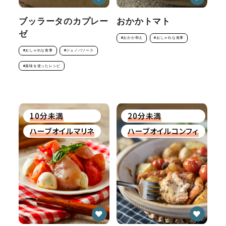
ブッラータのカプレー
おかかトマト
ゼ
#おかか和え
#おしゃれな食事
#おしゃれな食事
#ジェノバソース
#薬味を使ったレシピ
10分未満
20分未満
ハーブオイルマリネ
ハーブオイルコンフィ