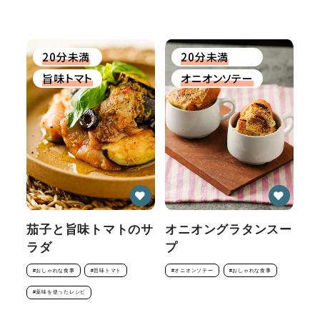
20分未満
20分未満
旨味トマト
オニオンソテー
茄子と旨味トマトのサ
オニオングラタンスー
ラダ
プ
#おしゃれな食事
#旨味トマト
#オニオンソテー
#おしゃれな食事
#薬味を使ったレシピ