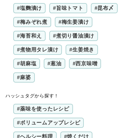
#塩麴漬け
#旨味トマト
#昆布〆
#梅みぞれ煮
#梅生姜漬け
#海苔和え
#煮切り醤油漬け
#煮物用タレ漬け
#生姜焼き
#胡麻塩
#葱油
#西京味噌
#麻婆
ハッシュタグから探す！
#薬味を使ったレシピ
#ボリュームアップレシピ
#ヘルシー料理
#焼くだけ