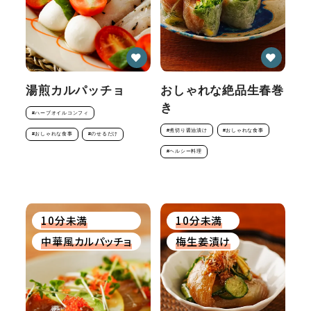
湯煎カルパッチョ
おしゃれな絶品生春巻
き
#ハーブオイルコンフィ
#煮切り醤油漬け
#おしゃれな食事
#おしゃれな食事
#のせるだけ
#ヘルシー料理
10分未満
10分未満
中華風カルパッチョ
梅生姜漬け