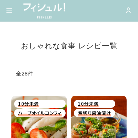
おしゃれな食事 レシピ一覧
全28件
10分未満
10分未満
ハーブオイルコンフィ
煮切り醤油漬け