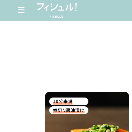
10分未満
煮切り醤油漬け