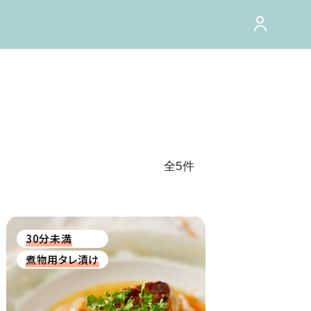
全5件
30分未満
煮物用タレ漬け