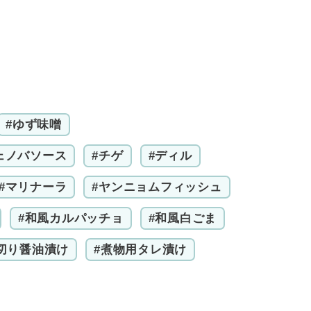
#ゆず味噌
ェノバソース
#チゲ
#ディル
#マリナーラ
#ヤンニョムフィッシュ
#和風カルパッチョ
#和風白ごま
切り醤油漬け
#煮物用タレ漬け