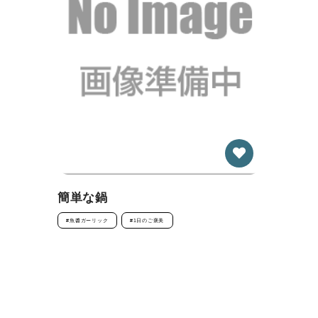
簡単な鍋
#魚醬ガーリック
#1日のご褒美