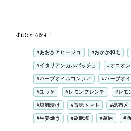
味付けから探す！
#あおさアヒージョ
#おかか和え
#イタリアンカルパッチョ
#オニオ
#ハーブオイルコンフィ
#ハーブオ
#ユッケ
#レモンフレンチ
#レモ
#塩麴漬け
#旨味トマト
#昆布〆
#生姜焼き
#胡麻塩
#葱油
#