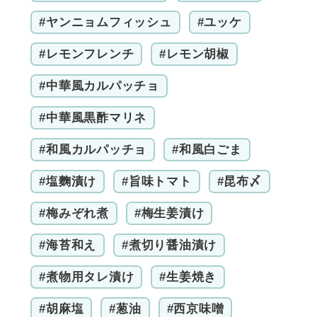
#ヤンニョムフィッシュ
#ユッケ
#レモンフレンチ
#レモン胡椒
#中華風カルパッチョ
#中華風黒酢マリネ
#和風カルパッチョ
#和風白ごま
#塩麴漬け
#旨味トマト
#昆布〆
#梅みぞれ煮
#梅生姜漬け
#海苔和え
#煮切り醤油漬け
#煮物用タレ漬け
#生姜焼き
#胡麻塩
#葱油
#西京味噌