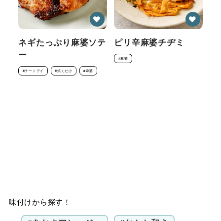
ネギたっぷり麻婆ソテ
ピリ辛麻婆チヂミ
ー
#麻婆
#チートデイ
#焼くだけ
#麻婆
味付けから探す！