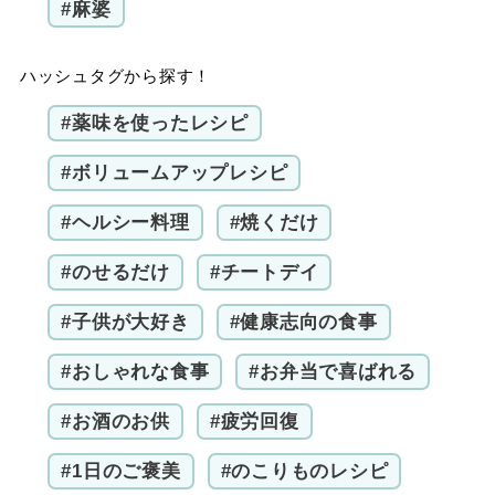
#麻婆
ハッシュタグから探す！
#薬味を使ったレシピ
#ボリュームアップレシピ
#ヘルシー料理
#焼くだけ
#のせるだけ
#チートデイ
#子供が大好き
#健康志向の食事
#おしゃれな食事
#お弁当で喜ばれる
#お酒のお供
#疲労回復
#1日のご褒美
#のこりものレシピ