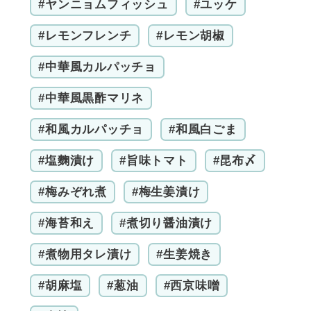
#ヤンニョムフィッシュ
#ユッケ
#レモンフレンチ
#レモン胡椒
#中華風カルパッチョ
#中華風黒酢マリネ
#和風カルパッチョ
#和風白ごま
#塩麴漬け
#旨味トマト
#昆布〆
#梅みぞれ煮
#梅生姜漬け
#海苔和え
#煮切り醤油漬け
#煮物用タレ漬け
#生姜焼き
#胡麻塩
#葱油
#西京味噌