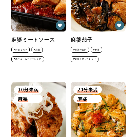
麻婆ミートソース
麻婆茄子
#のせるだけ
#麻婆
#お酒のお供
#麻婆
#ボリュームアップレシピ
#薬味を使ったレシピ
10分未満
20分未満
麻婆
麻婆