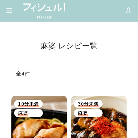
麻婆 レシピ一覧
全4件
10分未満
30分未満
麻婆
麻婆