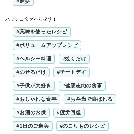
#麻婆
ハッシュタグから探す！
#薬味を使ったレシピ
#ボリュームアップレシピ
#ヘルシー料理
#焼くだけ
#のせるだけ
#チートデイ
#子供が大好き
#健康志向の食事
#おしゃれな食事
#お弁当で喜ばれる
#お酒のお供
#疲労回復
#1日のご褒美
#のこりものレシピ