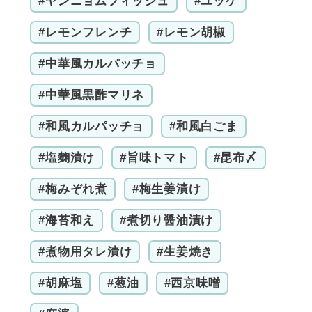
#ヤンニョムフィッシュ
#ユッケ
#レモンフレンチ
#レモン胡椒
#中華風カルパッチョ
#中華風黒酢マリネ
#和風カルパッチョ
#和風白ごま
#塩麴漬け
#旨味トマト
#昆布〆
#梅みぞれ煮
#梅生姜漬け
#海苔和え
#煮切り醤油漬け
#煮物用タレ漬け
#生姜焼き
#胡麻塩
#葱油
#西京味噌