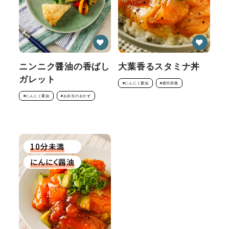
ニンニク醤油の香ばし
大葉香るスタミナ丼
ガレット
#にんにく醤油
#疲労回復
#にんにく醤油
#お弁当のおかず
10分未満
にんにく醤油