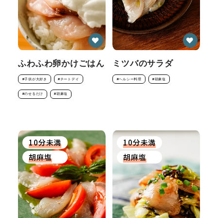
ふわふわ卵かけごはん
ミツバのサラダ
#子供が大好き
#チートデイ
#ヘルシー料理
#胡麻塩
#のせるだけ
#胡麻塩
10分未満
10分未満
胡麻塩
胡麻塩