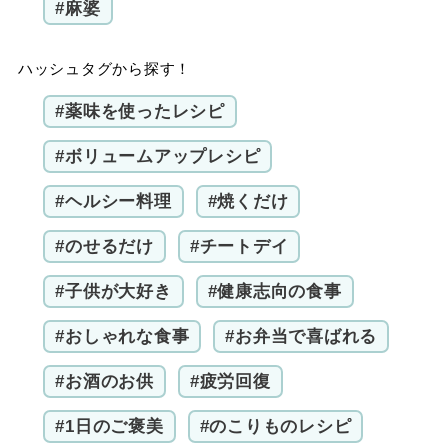
#麻婆
ハッシュタグから探す！
#薬味を使ったレシピ
#ボリュームアップレシピ
#ヘルシー料理
#焼くだけ
#のせるだけ
#チートデイ
#子供が大好き
#健康志向の食事
#おしゃれな食事
#お弁当で喜ばれる
#お酒のお供
#疲労回復
#1日のご褒美
#のこりものレシピ