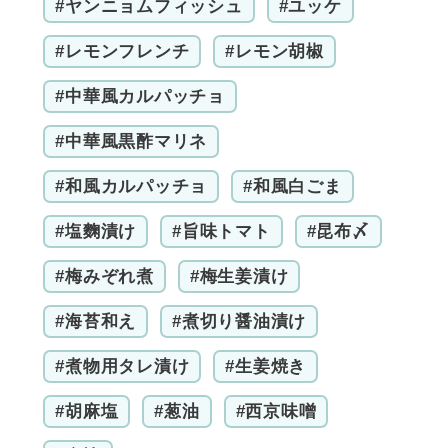
#ヤンニョムフィッシュ
#ユッケ
#レモンフレンチ
#レモン胡椒
#中華風カルパッチョ
#中華風黒酢マリネ
#和風カルパッチョ
#和風白ごま
#塩麴漬け
#旨味トマト
#昆布〆
#梅みぞれ煮
#梅生姜漬け
#海苔和え
#煮切り醤油漬け
#煮物用タレ漬け
#生姜焼き
#胡麻塩
#葱油
#西京味噌