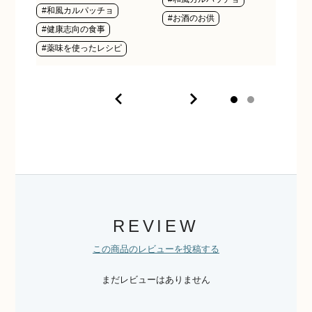
#和風カルパッチョ
#お酒のお供
#お
#健康志向の食事
#薬味を使ったレシピ
REVIEW
この商品のレビューを投稿する
まだレビューはありません