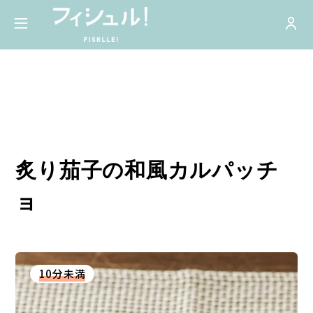
炙り茄子の和風カルパッチ
ョ
10分未満