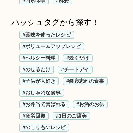
#西京味噌
#麻婆
ハッシュタグから探す！
#薬味を使ったレシピ
#ボリュームアップレシピ
#ヘルシー料理
#焼くだけ
#のせるだけ
#チートデイ
#子供が大好き
#健康志向の食事
#おしゃれな食事
#お弁当で喜ばれる
#お酒のお供
#疲労回復
#1日のご褒美
#のこりものレシピ