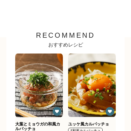
RECOMMEND
おすすめレシピ
大葉とミョウガの和風カ
ユッケ風カルパッチョ
魚介
ルパッチョ
#和風カルパッチョ
#和