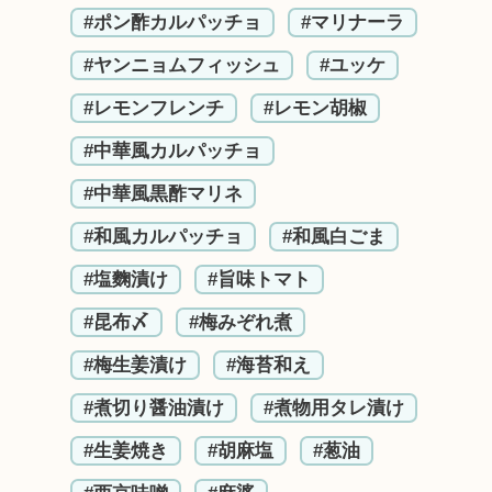
#ポン酢カルパッチョ
#マリナーラ
#ヤンニョムフィッシュ
#ユッケ
#レモンフレンチ
#レモン胡椒
#中華風カルパッチョ
#中華風黒酢マリネ
#和風カルパッチョ
#和風白ごま
#塩麴漬け
#旨味トマト
#昆布〆
#梅みぞれ煮
#梅生姜漬け
#海苔和え
#煮切り醤油漬け
#煮物用タレ漬け
#生姜焼き
#胡麻塩
#葱油