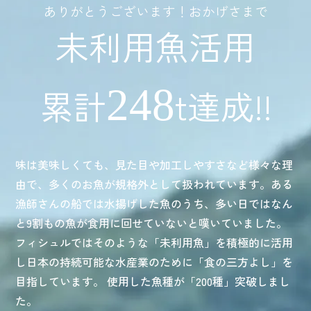
ありがとうございます！おかげさまで
未利用魚活用
248
累計
t
達成!!
味は美味しくても、見た目や加工しやすさなど様々な理
由で、多くのお魚が規格外として扱われています。ある
漁師さんの船では水揚げした魚のうち、多い日ではなん
と9割もの魚が食用に回せていないと嘆いていました。
フィシュルではそのような「未利用魚」を積極的に活用
し日本の持続可能な水産業のために「食の三方よし」を
目指しています。 使用した魚種が「200種」突破しまし
た。